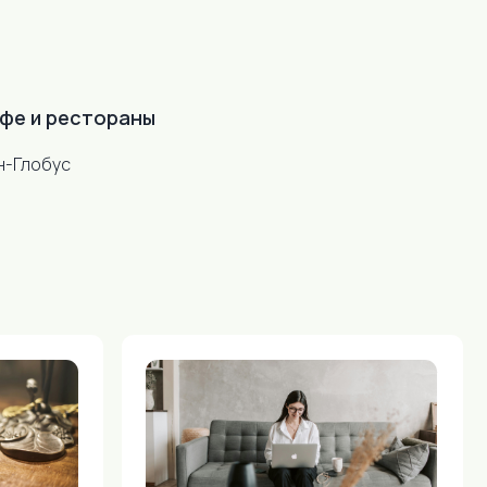
фе и рестораны
н-Глобус
Для командированных
Командированным
предоставляем полный пакет
отчетных документов. Форма
оплаты любая.