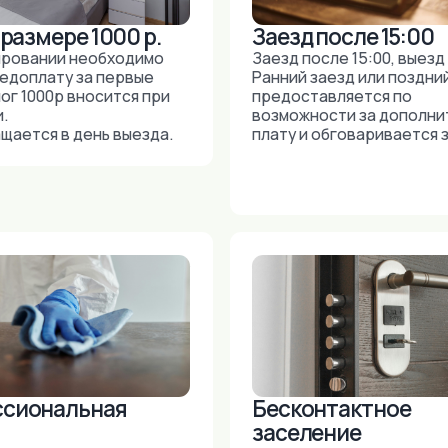
альная
Бесконтактное
заселение
остя
Возможно бесконтактное
заселение и в любое время суток.
ая уборка