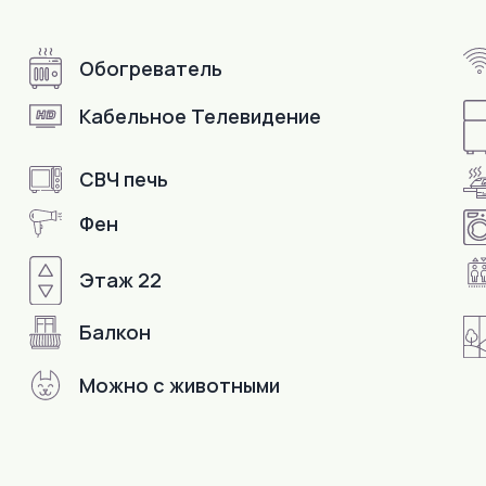
Обогреватель
Кабельное Телевидение
СВЧ печь
Фен
Этаж 22
В пешей доступности
Балкон
Можно с животными