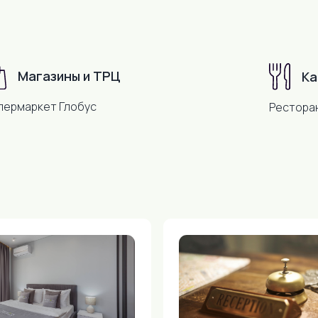
Магазины и ТРЦ
Ка
пермаркет Глобус
Рестора
ере 1000 р.
Заезд после 15:00
ии необходимо
Заезд после 15:00, выезд до 12:00.
ту за первые
Ранний заезд или поздний выезд
0р вносится при
предоставляется по
возможности за дополнительную
 в день выезда.
плату и обговаривается заранее.