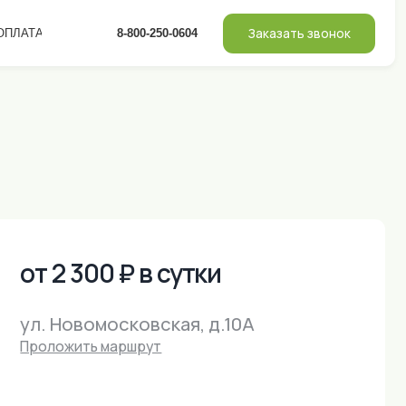
Заказать звонок
8-800-250-0604
00 ₽ в сутки
московская, д.10А
 маршрут
Площадь
Гостей
Спальных мест
40м²
3
*1
*1