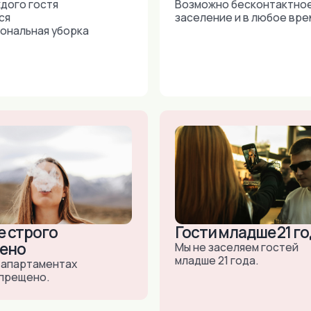
ого
Гости младше 21 года
Мы не заселяем гостей
младше 21 года.
аментах
но.