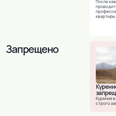
Курение стр
запрещено
Курение в апарт
строго запреще
На карте