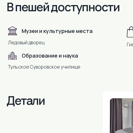
Детали
Музеи и культурные места
Ледовый дворец
Ги
Образование и наука
Тульское Суворовское училище
Залог в разм
При бронирован
внести предопла
сутки. Залог 100
заселении.
Он возвращается