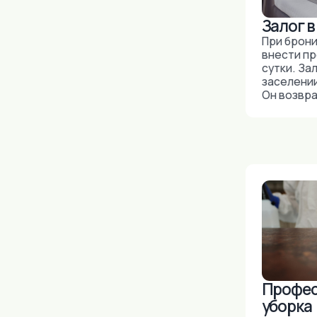
Профессион
уборка
После каждого г
проводится
профессиональн
квартиры.
Запрещено