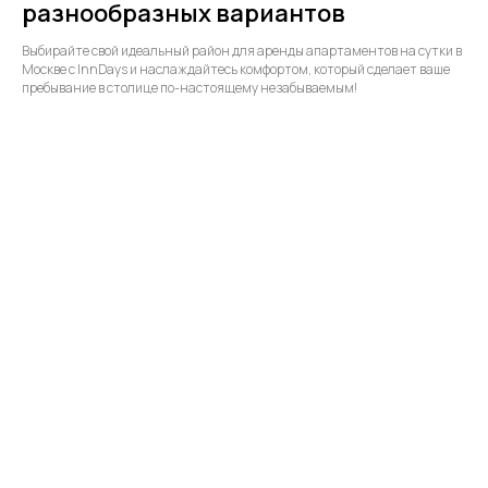
разнообразных вариантов
Выбирайте свой идеальный район для аренды апартаментов на сутки в
Москве с InnDays и наслаждайтесь комфортом, который сделает ваше
пребывание в столице по-настоящему незабываемым!