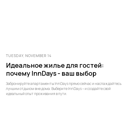
TUESDAY, NOVEMBER 14
Идеальное жилье для гостей:
почему InnDays - ваш выбор
Забронируйте апартаменты InnDays прямо сейчас и наслаждайтесь
лучшим отдыхом вне дома. Выберите InnDays – и создайте свой
идеальный опыт проживания в пути.