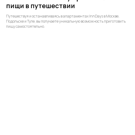
пищи в путешествии
Путешествуя и останавливаясь в апартаментах InnDays в Москве,
Подольске и Туле, вы получаете уникальную возможность приготовить
пищу самостоятельно.