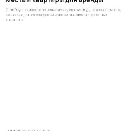
С InnDays, вы можете не только исследовать эти удивительные места,
но и насладиться комфортом и уютом в наших арендованных
квартирах.
Москва:
+7 (915) 018-37-33