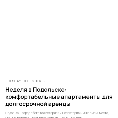
TUESDAY, DECEMBER 19
Неделя в Подольске:
комфортабельные апартаменты для
долгосрочной аренды
Подольск – город с богатой историей и неповторимым шармом, место,
где современность переплетается с духом старины.