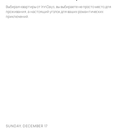
Выбирая квартиры от InnDays, вы выбираете не просто место для
проживания, а настоящий уголок для ваших романтических
приключений.
SUNDAY, DECEMBER 17