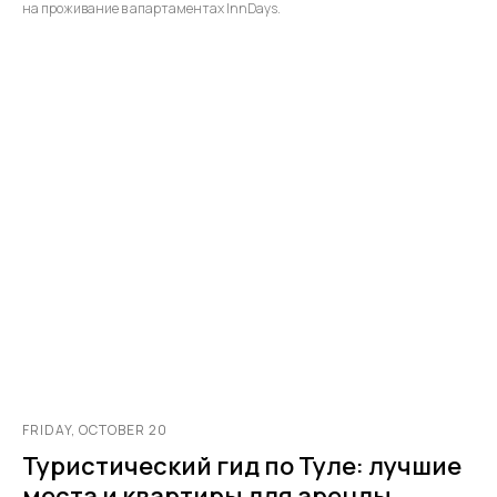
на проживание в апартаментах InnDays.
FRIDAY, OCTOBER 20
Туристический гид по Туле: лучшие
места и квартиры для аренды