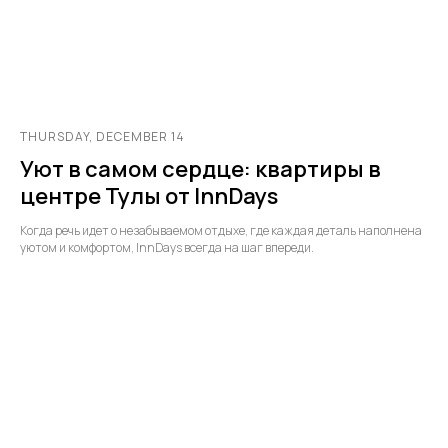
THURSDAY, DECEMBER 14
Уют в самом сердце: квартиры в
центре Тулы от InnDays
Когда речь идет о незабываемом отдыхе, где каждая деталь наполнена
уютом и комфортом, InnDays всегда на шаг впереди.