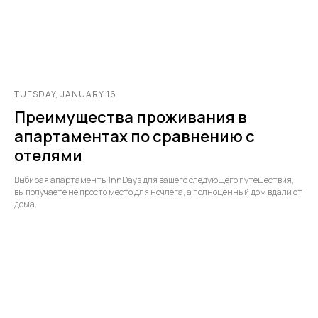
TUESDAY, JANUARY 16
Преимущества проживания в
апартаментах по сравнению с
отелями
Выбирая апартаменты InnDays для вашего следующего путешествия,
вы получаете не просто место для ночлега, а полноценный дом вдали от
дома.