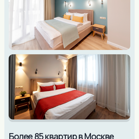
Более 85 квартир в Москве
Смотреть квартиры
НАША ЗАБОТА - ВАШ КОМФОРТ
Почему гости выбирают
InnDays Apartments
26
ЛЕТ НАХОДИМ
более
ИДЕАЛЬНОЕ ЖИЛЬЕ ДЛЯ
НАШИХ ГОСТЕЙ