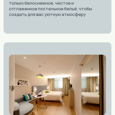
Возможность готовить
домашние блюда
В каждой квартире имеется
полноценная кухня с необходимыми
кухонными принадлежностями, что
позволяет вам готовить любимые
блюда, даже находясь вдали от дома
СПЕЦПРЕДЛОЖЕНИЕ
Чем дольше
---
вы
живете в квартире,
тем меньше
платите за аренду