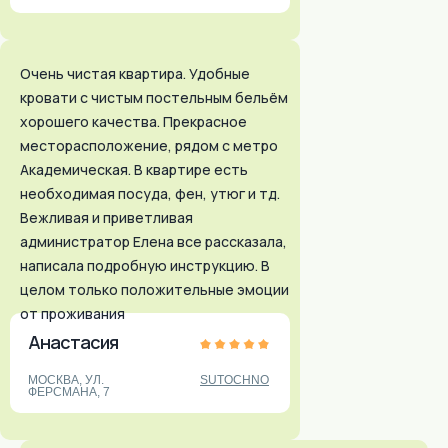
+7 (915) 018-37-33
+7 (495) 743-6-742
(ДОСТУПНО 24/7)
Очень чистая квартира. Удобные
E-MAIL:
INNDAYS@MAIL.RU
кровати с чистым постельным бельём
М.ЮЖНАЯ, УЛ. ВАРШАВСКОЕ ШОССЕ,
хорошего качества. Прекрасное
ДОМ 125, СТРОЕНИЕ 1, ОФИС 304
месторасположение, рядом с метро
Академическая. В квартире есть
необходимая посуда, фен, утюг и тд.
Вежливая и приветливая
Санкт-Петербург:
администратор Елена все рассказала,
+7 (903) 519-45-45
написала подробную инструкцию. В
целом только положительные эмоции
+7 (812) 984-45-45
от проживания
(ДОСТУПНО 24/7)
Анастасия
E-MAIL:
INNDAYS-SPB@MAIL.RU
М. НАРВСКАЯ, УЛ. БУМАЖНАЯ,
МОСКВА, УЛ.
SUTOCHNO
Д.16,КОР.3, ЛИТ. «В», ОФИС 503
ФЕРСМАНА, 7