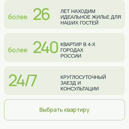
Спите на чистом и
качественном постельном
белье
В квартирах InnDays мы используем
только белоснежное, чистое и
отглаженное постельное бельё, чтобы
создать для вас уютную атмосферу