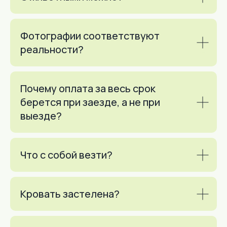
ПРОСПЕКТ Д.64/105 ОФИС №40
(3Й ЭТАЖ)
Фотографии соответствуют
реальности?
ПОЛИТИКА КОНФИДЕНЦИАЛЬНОСТИ
ИП КАБАЦКИЙ ЭДУАРД ВИКТОРОВИЧ
ИНН 402500191767
Почему оплата за весь срок
ОГРН 304402526400031
берется при заезде, а не при
выезде?
Что с собой везти?
2026 @ INNDAYS — аренда квартир в Москве, Санкт-
Петербурге, Туле, Подольске. Все права защищены.
Разработка сайта от
Студии Тистолов
Кровать застелена?