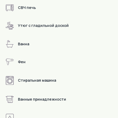
СВЧ печь
В пешей доступности
Утюг с гладильной доской
Ванна
Фен
Стиральная машина
Ванные принадлежности
Детали