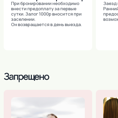
+7 (915) 018-37-33
+7 (495) 743-6-742
(ДОСТУПНО 24/7)
E-MAIL:
INNDAYS@MAIL.RU
М.ЮЖНАЯ, УЛ. ВАРШАВСКОЕ ШОССЕ,
ДОМ 125, СТРОЕНИЕ 1, ОФИС 304
Санкт-Петербург:
+7 (903) 519-45-45
+7 (812) 984-45-45
(ДОСТУПНО 24/7)
E-MAIL:
INNDAYS-SPB@MAIL.RU
М. НАРВСКАЯ, УЛ. БУМАЖНАЯ,
Д.16,КОР.3, ЛИТ. «В», ОФИС 503