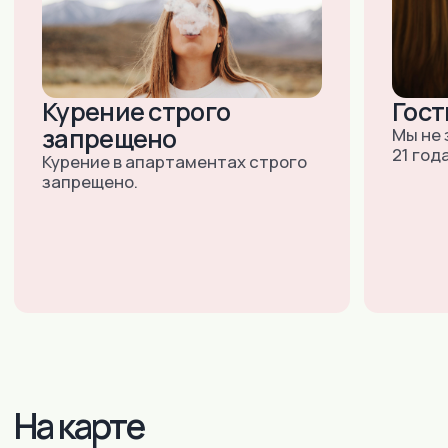
Тула:
+7 (910) 157-95-55
+7 (4872) 528-538
(ДОСТУПНО 24/7)
E-MAIL:
INNDAYS-
TULA@MAIL.RU
УЛ. ТУРГЕНЕВСКАЯ 47А, ОФИС
102
Подольск (Московская область):
+7 (985) 998-97-44
+7 (495) 790-80-57
(ДОСТУПНО 24/7)
E-MAIL:
INNDAYS-
PODOLSK@MAIL.RU