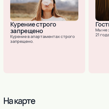
Санкт-Петербург:
+7 (903) 519-45-45
+7 (812) 984-45-45
(ДОСТУПНО 24/7)
E-MAIL:
INNDAYS-SPB@MAIL.RU
М. НАРВСКАЯ, УЛ. БУМАЖНАЯ,
Д.16,КОР.3, ЛИТ. «В», ОФИС 503
Тула:
+7 (910) 157-95-55
+7 (4872) 528-538
(ДОСТУПНО 24/7)
E-MAIL:
INNDAYS-
TULA@MAIL.RU