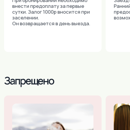
Москва:
+7 (915) 018-37-33
+7 (495) 743-6-742
(ДОСТУПНО 24/7)
E-MAIL:
INNDAYS@MAIL.RU
М.ЮЖНАЯ, УЛ. ВАРШАВСКОЕ ШОССЕ,
ДОМ 125, СТРОЕНИЕ 1, ОФИС 304