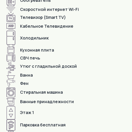
Обогреватель
Скоростной интернет Wi-Fi
Телевизор (Smart TV)
Кабельное Телевидение
Холодильник
Кухонная плита
СВЧ печь
Утюг с гладильной доской
Детали
Ванна
Фен
Стиральная машина
Ванные принадлежности
Этаж 1
Парковка бесплатная
Залог в размере 1000 р.
Заезд после 15:00