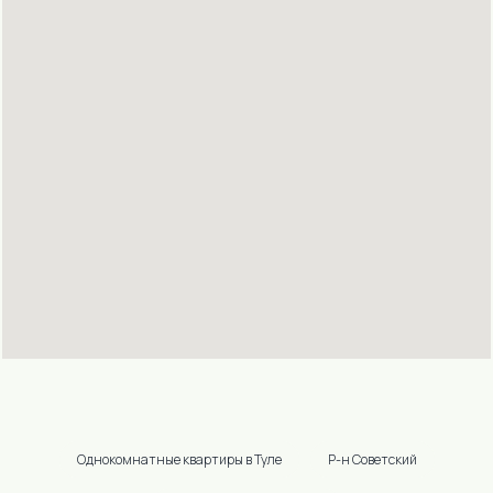
ПОЛИТИКА КОНФИДЕНЦИАЛЬНОСТИ
ИП КАБАЦКИЙ ЭДУАРД ВИКТОРОВИЧ
ИНН 402500191767
ОГРН 304402526400031
2026 @ INNDAYS — аренда квартир в Москве, Санкт-
Петербурге, Туле, Подольске. Все права защищены.
Разработка сайта от
Студии Тистолов
Однокомнатные квартиры в Туле
Р-н Советский