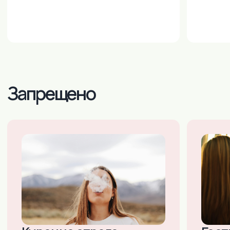
E-MAIL:
INNDAYS@MAIL.RU
М.ЮЖНАЯ, УЛ. ВАРШАВСКОЕ ШОССЕ,
ДОМ 125, СТРОЕНИЕ 1, ОФИС 304
Санкт-Петербург:
+7 (903) 519-45-45
+7 (812) 984-45-45
(ДОСТУПНО 24/7)
E-MAIL:
INNDAYS-SPB@MAIL.RU
М. НАРВСКАЯ, УЛ. БУМАЖНАЯ,
Д.16,КОР.3, ЛИТ. «В», ОФИС 503
Тула: