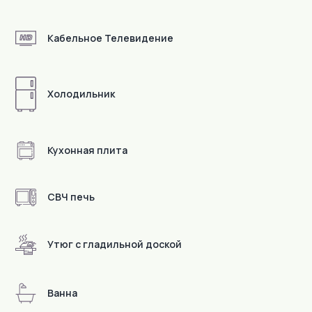
Кабельное Телевидение
Холодильник
Кухонная плита
СВЧ печь
Утюг с гладильной доской
В пешей доступности
Ванна