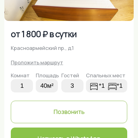
Проложить маршрут
Комнат
Площадь
Гостей
Спальных мест
1
40м²
3
*1
*1
Позвонить
Написать в WhatsApp
Забронировать