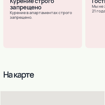
+7 (910) 157-95-55
+7 (4872) 528-538
(ДОСТУПНО 24/7)
E-MAIL:
INNDAYS-
TULA@MAIL.RU
УЛ. ТУРГЕНЕВСКАЯ 47А, ОФИС
102
Подольск (Московская область):
+7 (985) 998-97-44
+7 (495) 790-80-57
(ДОСТУПНО 24/7)
E-MAIL:
INNDAYS-
PODOLSK@MAIL.RU
УЛ.РЕВОЛЮЦИОННЫЙ
ПРОСПЕКТ Д.64/105 ОФИС №40
(3Й ЭТАЖ)