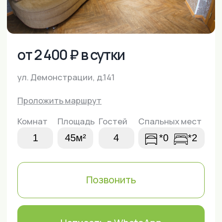
Проложить маршрут
Комнат
Площадь
Гостей
Спальных мест
1
45м²
4
*0
*2
Позвонить
Написать в WhatsApp
Забронировать