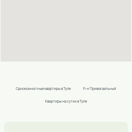
ИНН 402500191767
ОГРН 304402526400031
2026 @ INNDAYS — аренда квартир в Москве, Санкт-
Петербурге, Туле, Подольске. Все права защищены.
Разработка сайта от
Студии Тистолов
Однокомнатные квартиры в Туле
Р-н Привокзальный
Квартиры на сутки в Туле