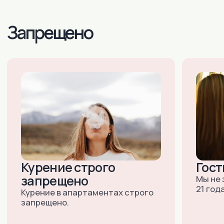
Санкт-Петербург:
+7 (903) 519-45-45
+7 (812) 984-45-45
(ДОСТУПНО 24/7)
E-MAIL:
INNDAYS-SPB@MAIL.RU
М. НАРВСКАЯ, УЛ. БУМАЖНАЯ,
Д.16,КОР.3, ЛИТ. «В», ОФИС 503
Тула:
+7 (910) 157-95-55
+7 (4872) 528-538
(ДОСТУПНО 24/7)