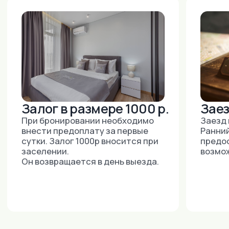
Москва:
+7 (915) 018-37-33
+7 (495) 743-6-742
(ДОСТУПНО 24/7)
E-MAIL:
INNDAYS@MAIL.RU
М.ЮЖНАЯ, УЛ. ВАРШАВСКОЕ ШОССЕ,
ДОМ 125, СТРОЕНИЕ 1, ОФИС 304