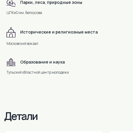
запрещено
Парки, леса, природные зоны
Курение строго
Гости младше 21 го
21 года.
Курение в апартаментах строго
запрещено
Мы не заселяем гостей мла
запрещено.
ЦПКиО им. Белоусова
21 года.
Курение в апартаментах строго
запрещено.
Исторические и религиозные места
Московский вокзал
На карте
Образование и наука
Тульский областной центр молодежи