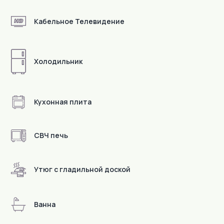
Кабельное Телевидение
Холодильник
Кухонная плита
СВЧ печь
Утюг с гладильной доской
В пешей доступности
Ванна