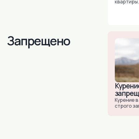
строго запреще
На карте