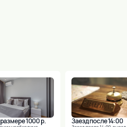
ере 1000 р.
Заезд после 14:00
необходимо
Заезд после 14:00, выезд до 12:00.
азмере 1000 р,
Ранний заезд или поздний выезд
ается в день
предоставляется по
людении
возможности за дополнительную
ния.
плату и обговаривается заранее.