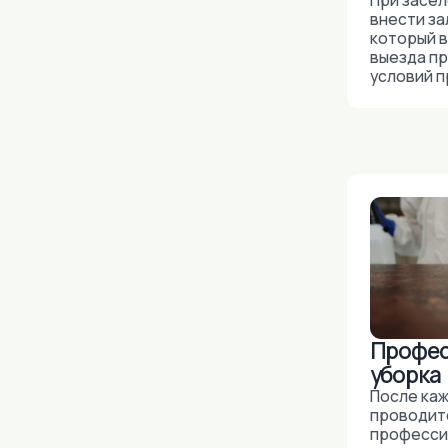
Профессион
уборка
После каждого г
проводится
профессиональн
квартиры.
Запрещено
Курение стр
запрещено
Курение в апарт