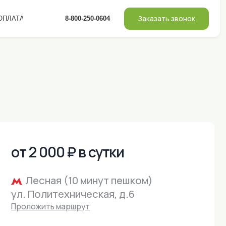
Заказать звонок
8-800-250-0604
00 ₽ в сутки
я (10 минут пешком)
техническая, д.6
 маршрут
Площадь
Гостей
Спальных мест
28 м²
2
*0
*1