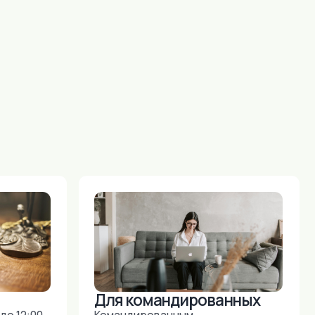
Для командированных
Командированным
предоставляем полный пакет
отчетных документов. Форма
оплаты любая.