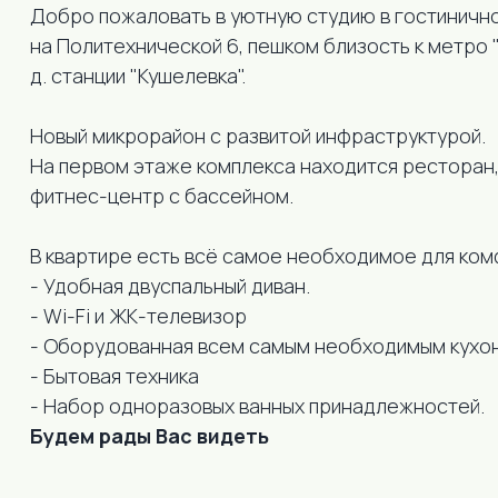
Добро пожаловать в уютную студию в гостинично
на Политехнической 6, пешком близость к метро "
д. станции "Кушелевка".
Новый микрорайон с развитой инфраструктурой.
На первом этаже комплекса находится ресторан,
фитнес-центр с бассейном.
В квартире есть всё самое необходимое для ко
- Удобная двуспальный диван.
- Wi-Fi и ЖК-телевизор
- Оборудованная всем самым необходимым кухо
- Бытовая техника
Удобства
- Набор одноразовых ванных принадлежностей.
Будем рады Вас видеть