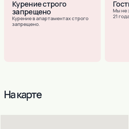
E-MAIL:
INNDAYS-
TULA@MAIL.RU
УЛ. ТУРГЕНЕВСКАЯ 47А, ОФИС
102
Подольск (Московская область):
+7 (985) 998-97-44
+7 (495) 790-80-57
(ДОСТУПНО 24/7)
E-MAIL:
INNDAYS-
PODOLSK@MAIL.RU
УЛ.РЕВОЛЮЦИОННЫЙ
ПРОСПЕКТ Д.64/105 ОФИС №40
(3Й ЭТАЖ)
ПОЛИТИКА КОНФИДЕНЦИАЛЬНОСТИ
ИП КАБАЦКИЙ ЭДУАРД ВИКТОРОВИЧ