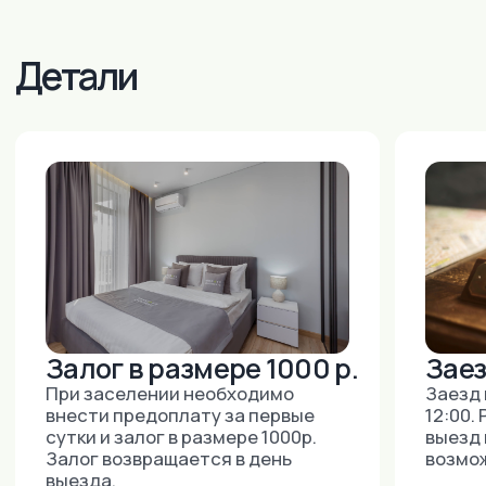
Москва:
+7 (915) 018-37-33
+7 (495) 743-6-742
(ДОСТУПНО 24/7)
E-MAIL:
INNDAYS@MAIL.RU
М.ЮЖНАЯ, УЛ. ВАРШАВСКОЕ ШОССЕ,
ДОМ 125, СТРОЕНИЕ 1, ОФИС 304