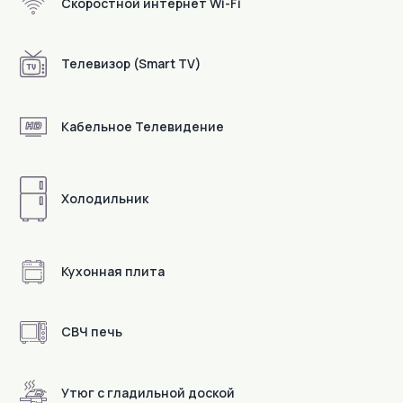
Скоростной интернет Wi-Fi
Телевизор (Smart TV)
Кабельное Телевидение
Холодильник
Кухонная плита
СВЧ печь
В пешей доступности
Утюг с гладильной доской