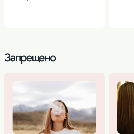
Санкт-Петербург:
+7 (903) 519-45-45
+7 (812) 984-45-45
(ДОСТУПНО 24/7)
E-MAIL:
INNDAYS-SPB@MAIL.RU
М. НАРВСКАЯ, УЛ. БУМАЖНАЯ,
Д.16,КОР.3, ЛИТ. «В», ОФИС 503
Тула:
+7 (910) 157-95-55
+7 (4872) 528-538
(ДОСТУПНО 24/7)