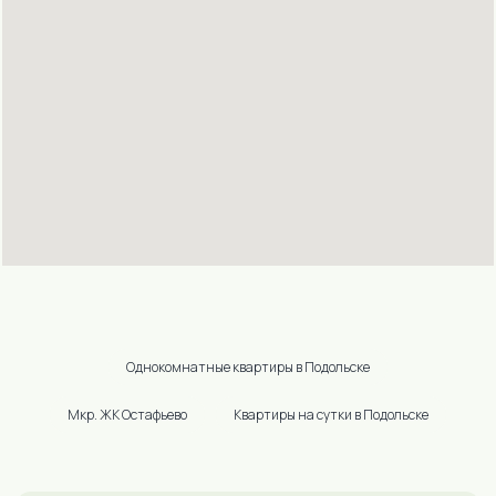
+7 (495) 790-80-57
(ДОСТУПНО 24/7)
E-MAIL:
INNDAYS-
PODOLSK@MAIL.RU
УЛ.РЕВОЛЮЦИОННЫЙ
ПРОСПЕКТ Д.64/105 ОФИС №40
(3Й ЭТАЖ)
ПОЛИТИКА КОНФИДЕНЦИАЛЬНОСТИ
ИП КАБАЦКИЙ ЭДУАРД ВИКТОРОВИЧ
ИНН 402500191767
ОГРН 304402526400031
Однокомнатные квартиры в Подольске
Мкр. ЖК Остафьево
Квартиры на сутки в Подольске
2026 @ INNDAYS — аренда квартир в Москве, Санкт-