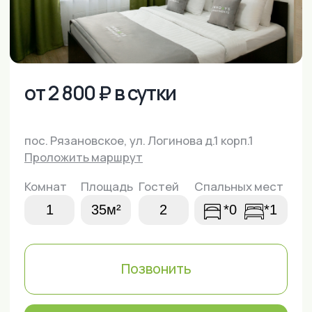
пос. Рязановское, ул. Логинова д.1 корп.1
Проложить маршрут
Комнат
Площадь
Гостей
Спальных мест
1
35м²
2
*0
*1
Позвонить
Написать в WhatsApp
Забронировать