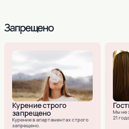
Москва:
+7 (915) 018-37-33
+7 (495) 743-6-742
(ДОСТУПНО 24/7)
E-MAIL:
INNDAYS@MAIL.RU
М.ЮЖНАЯ, УЛ. ВАРШАВСКОЕ ШОССЕ,
ДОМ 125, СТРОЕНИЕ 1, ОФИС 304
Санкт-Петербург:
+7 (903) 519-45-45
+7 (812) 984-45-45
(ДОСТУПНО 24/7)