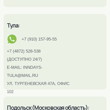
102
Подольск (Московская область):
+7 (985) 998-97-44
+7 (495) 790-80-57
(ДОСТУПНО 24/7)
E-MAIL:
INNDAYS-
PODOLSK@MAIL.RU
УЛ.РЕВОЛЮЦИОННЫЙ
ПРОСПЕКТ Д.64/105 ОФИС №40
(3Й ЭТАЖ)
ПОЛИТИКА КОНФИДЕНЦИАЛЬНОСТИ
ИП КАБАЦКИЙ ЭДУАРД ВИКТОРОВИЧ
ИНН 402500191767
ОГРН 304402526400031