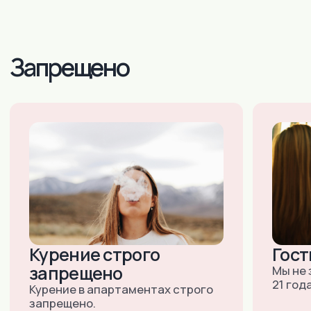
Москва:
+7 (915) 018-37-33
+7 (495) 743-6-742
(ДОСТУПНО 24/7)
E-MAIL:
INNDAYS@MAIL.RU
М.ЮЖНАЯ, УЛ. ВАРШАВСКОЕ ШОССЕ,
ДОМ 125, СТРОЕНИЕ 1, ОФИС 304