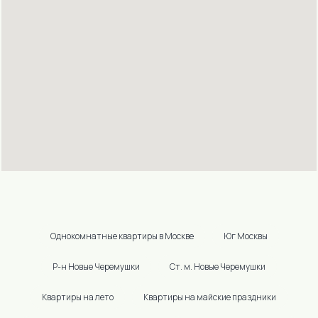
TULA@MAIL.RU
УЛ. ТУРГЕНЕВСКАЯ 47А, ОФИС
102
Подольск (Московская область):
+7 (985) 998-97-44
+7 (495) 790-80-57
(ДОСТУПНО 24/7)
E-MAIL:
INNDAYS-
PODOLSK@MAIL.RU
УЛ.РЕВОЛЮЦИОННЫЙ
ПРОСПЕКТ Д.64/105 ОФИС №40
(3Й ЭТАЖ)
Однокомнатные квартиры в Москве
Юг Москвы
Р-н Новые Черемушки
Ст. м. Новые Черемушки
ПОЛИТИКА КОНФИДЕНЦИАЛЬНОСТИ
Квартиры на лето
Квартиры на майские праздники
ИП КАБАЦКИЙ ЭДУАРД ВИКТОРОВИЧ
ИНН 402500191767